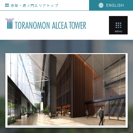
赤坂・虎ノ門エリアトップ
ENG