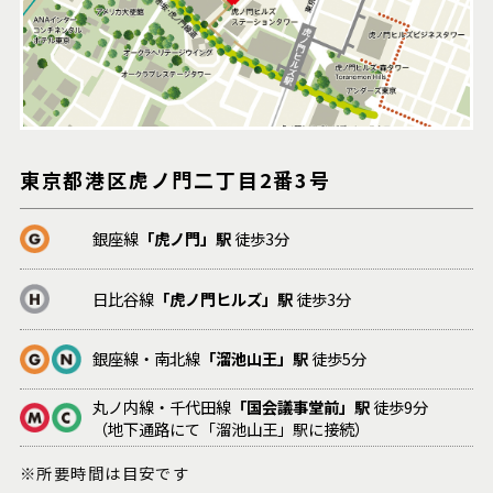
東京都港区虎ノ門二丁目2番3号
銀座線
「虎ノ門」駅
徒歩3分
日比谷線
「虎ノ門ヒルズ」駅
徒歩3分
銀座線・南北線
「溜池山王」駅
徒歩5分
丸ノ内線・千代田線
「国会議事堂前」駅
徒歩9分
（地下通路にて「溜池山王」駅に接続）
※所要時間は目安です